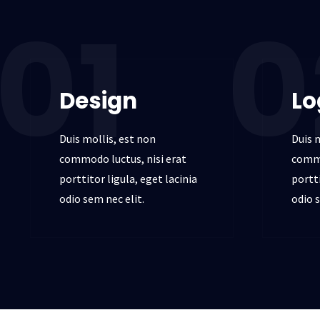
01
0
Design
Lo
Duis mollis, est non
Duis 
commodo luctus, nisi erat
commo
porttitor ligula, eget lacinia
portti
odio sem nec elit.
odio s