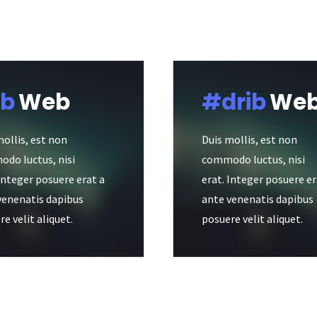
fb
Web
#drib
We
mollis, est non
Duis mollis, est non
do luctus, nisi
commodo luctus, nisi
 Integer posuere erat a
erat. Integer posuere er
venenatis dapibus
ante venenatis dapibus
e velit aliquet.
posuere velit aliquet.