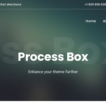
Get directions
+1 909 896 82
Home
A
ss Bo
Process Box
Enhance your theme further