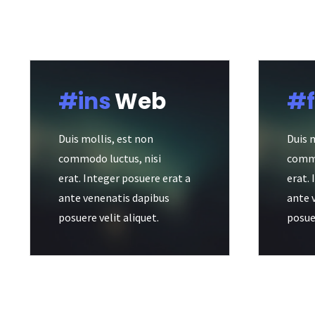
#ins
Web
#
Duis mollis, est non
Duis 
commodo luctus, nisi
commo
erat. Integer posuere erat a
erat.
ante venenatis dapibus
ante 
posuere velit aliquet.
posuer